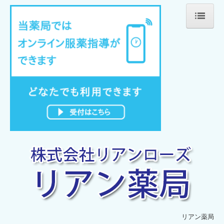
ホーム
当薬局について
処方箋の受付
ジェネリック薬について
会社案内
レックスプロ
指先チェック
オンライン服薬指導
掲示事項
リアン薬局